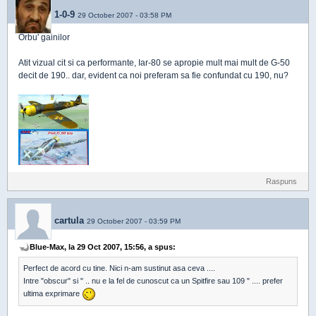
1-0-9
29 October 2007 - 03:58 PM
Orbu' gainilor
Atit vizual cit si ca performante, Iar-80 se apropie mult mai mult de G-50
decit de 190.. dar, evident ca noi preferam sa fie confundat cu 190, nu?
Raspuns
cartula
29 October 2007 - 03:59 PM
Blue-Max, la 29 Oct 2007, 15:56, a spus:
Perfect de acord cu tine. Nici n-am sustinut asa ceva ....
Intre "obscur" si " .. nu e la fel de cunoscut ca un Spitfire sau 109 " .... prefer
ultima exprimare