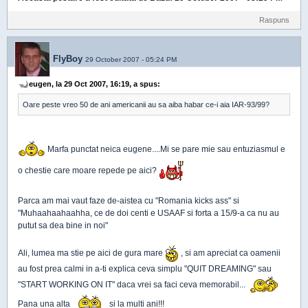
Raspuns
FlyBoy
29 October 2007 - 05:24 PM
eugen, la 29 Oct 2007, 16:19, a spus:
Oare peste vreo 50 de ani americanii au sa aiba habar ce-i aia IAR-93/99?
Marfa punctat neica eugene....Mi se pare mie sau entuziasmul e
o chestie care moare repede pe aici?
Parca am mai vaut faze de-aistea cu "Romania kicks ass" si
"Muhaahaahaahha, ce de doi centi e USAAF si forta a 15/9-a ca nu au
putut sa dea bine in noi"
Ali, lumea ma stie pe aici de gura mare
, si am apreciat ca oamenii
au fost prea calmi in a-ti explica ceva simplu "QUIT DREAMING" sau
"START WORKING ON IT" daca vrei sa faci ceva memorabil...
Pana una alta
si la multi ani!!!