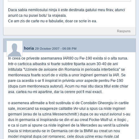
Daca sabia nemilosului ninja ii este destinata gatului meu firav, atunci
anunt ca nu pusei botu' la vrajeala.
Ce am zis de carte nu e fabulatie, doar ce scrie in ea.
Raspuns
horia
29 October 2007 - 06:08 PM
In ceea ce priveste asemanarea IAR80 cu Fw-190 exista si o alta sursa.
Intr-o carticica albastra si foarte subtire tiparita acum 30-40 de ani
intitulata "Uzinele de avioane din Romania in perioada interbelica" se
mentioneaza foarte scurt de o vizita a unor ingineri germani la IAR. Se
pare ca acestia s-ar fi inspirat in privinta unor aspecte pentru Fw-190
(dupa cum mentioneaza autorul). Acum nu mai stiu daca titlul este chiar
asa. cartea nu-mi apartine, dar la cerere pot fi mai exact.
o asemenea afirmatie a fost sustinuta si de Constatin Gheorgiu in cartile
sale, incercand sa exagereze calitatile IAr-ului a spus ca niste ingineri
germani (erau de la uzina Messerschmitt ) dupa ce au vazut avionul s-au
dus in germania si inspirandu-se din el au creat Focke-Wulf-ul. e ilogic ,
e ca si cum ai spune ca niste ingineri de la Mercedes au venit la uzinele
Dacia si intorcandu-se in Germania cei de la BMW au creat un nou
model inspirat dupa cel romanesc. cele doua uzine erau rivale.cat