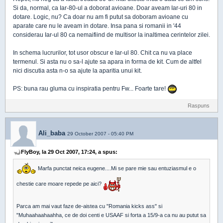
Si da, normal, ca Iar-80-ul a doborat avioane. Doar aveam Iar-uri 80 in
dotare. Logic, nu? Ca doar nu am fi putut sa doboram avioane cu
aparate care nu le aveam in dotare. Insa pana si romanii in '44
considerau Iar-ul 80 ca nemaifiind de multisor la inaltimea cerintelor zilei.
In schema lucrurilor, tot usor obscur e Iar-ul 80. Chit ca nu va place
termenul. Si asta nu o sa-l ajute sa apara in forma de kit. Cum de altfel
nici discutia asta n-o sa ajute la aparitia unui kit.
PS: buna rau gluma cu inspiratia pentru Fw... Foarte tare!
Raspuns
Ali_baba
29 October 2007 - 05:40 PM
FlyBoy, la 29 Oct 2007, 17:24, a spus:
Marfa punctat neica eugene....Mi se pare mie sau entuziasmul e o
chestie care moare repede pe aici?
Parca am mai vaut faze de-aistea cu "Romania kicks ass" si
"Muhaahaahaahha, ce de doi centi e USAAF si forta a 15/9-a ca nu au putut sa