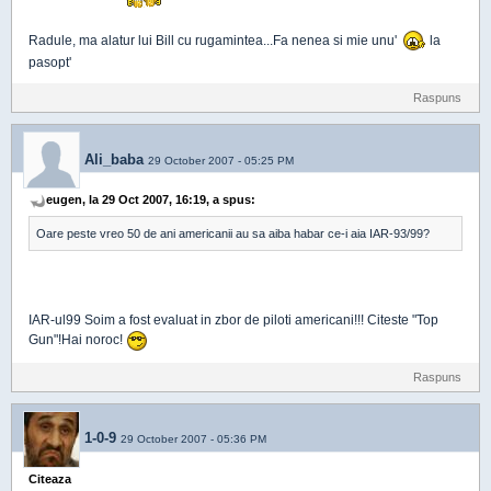
Radule, ma alatur lui Bill cu rugamintea...Fa nenea si mie unu'
la
pasopt'
Raspuns
Ali_baba
29 October 2007 - 05:25 PM
eugen, la 29 Oct 2007, 16:19, a spus:
Oare peste vreo 50 de ani americanii au sa aiba habar ce-i aia IAR-93/99?
IAR-ul99 Soim a fost evaluat in zbor de piloti americani!!! Citeste "Top
Gun"!Hai noroc!
Raspuns
1-0-9
29 October 2007 - 05:36 PM
Citeaza