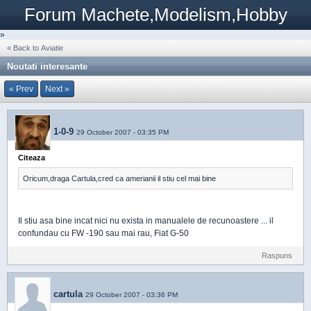
Forum Machete,Modelism,Hobby
»
« Back to Aviatie
Noutati interesante
« Prev
Next »
1-0-9
29 October 2007 - 03:35 PM
Citeaza
Oricum,draga Cartula,cred ca amerianii il stiu cel mai bine
Il stiu asa bine incat nici nu exista in manualele de recunoastere ... il
confundau cu FW -190 sau mai rau, Fiat G-50
Raspuns
cartula
29 October 2007 - 03:36 PM