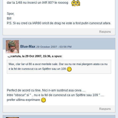
dar la 1/48 nu incerci un IAR 80? te roooog
Spor,
Bill
P.S. Si eu cred ca IAR80 oricit de drag ne este a fost putin cunoscut afara
Raspuns
Blue-Max
29 October 2007 - 03:56 PM
cartula, la 29 Oct 2007, 15:36, a spus:
Max, clar Iar-ul 80 a avut meritele sale. Dar sa nu ne mai plangem atata ca nu
e la fel de cunoscut ca un Spitfire sau un 109
Perfect de acord cu tine. Nici n-am sustinut asa ceva ....
Intre "obscur" si " .. nu e la fel de cunoscut ca un Spitfire sau 109 " ....
prefer ultima exprimare
Raspuns