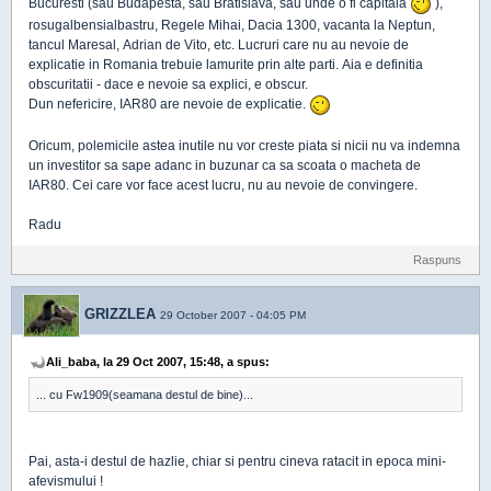
Bucuresti (sau Budapesta, sau Bratislava, sau unde o fi capitala
),
rosugalbensialbastru, Regele Mihai, Dacia 1300, vacanta la Neptun,
tancul Maresal, Adrian de Vito, etc. Lucruri care nu au nevoie de
explicatie in Romania trebuie lamurite prin alte parti. Aia e definitia
obscuritatii - dace e nevoie sa explici, e obscur.
Dun nefericire, IAR80 are nevoie de explicatie.
Oricum, polemicile astea inutile nu vor creste piata si nicii nu va indemna
un investitor sa sape adanc in buzunar ca sa scoata o macheta de
IAR80. Cei care vor face acest lucru, nu au nevoie de convingere.
Radu
Raspuns
GRIZZLEA
29 October 2007 - 04:05 PM
Ali_baba, la 29 Oct 2007, 15:48, a spus:
... cu Fw1909(seamana destul de bine)...
Pai, asta-i destul de hazlie, chiar si pentru cineva ratacit in epoca mini-
afevismului !