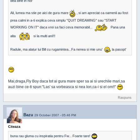
dea bine in noi"
Ali, lumea ma stie pe aici de gura mare
, si am apreciat ca oamenii au fost
prea calmi in a-ti explica ceva simplu "QUIT DREAMING" sau "START
WORKING ON IT" daca vrei sa faci ceva memorabil...
Pana una
alta
si la multi ani!!!
Radule, ma alatur lui Bill cu rugamintea...Fa nenea si mie unu'
la pasopt'
Mai,draga,Fly Boy daca tot ai gura mare sper sa ai si urechile mari,sa
auzi bine ce-ti spun:"Las' sa vorbeasca si nea Ion,ca-i si el om!!"
Raspuns
Bazu
29 October 2007 - 05:46 PM
Citeaza
buna rau gluma cu inspiratia pentru Fw... Foarte tare!