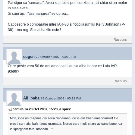
Pai sigur ca "semana". Avea si aripi si prin cer zbura... si chiar si un motor
in stea avea...
Si cam aici, "asemanarea" se oprea...
Cat despre o comparatie intre IAR-80 si "copilasul" lui Kelly Johnson (P-
38)... ma rog. Si mai hazlie este !
Raspuns
eugen
29 October 2007 - 04:19 PM
Oare peste vreo 50 de ani americanii au sa aiba habar ce-i aia IAR-
93/99?
Raspuns
Ali_baba
29 October 2007 - 05:18 PM
cartula, la 29 Oct 2007, 15:28, a spus:
Mda, inca un raspuns din seria "moaaaah, ce le-am traso americanilor! Ce
prosti sunt aia, bah, facuti gramada. Noroc ca-s multi si are avioane bune, ca
le spargeam fata, moaaah...."