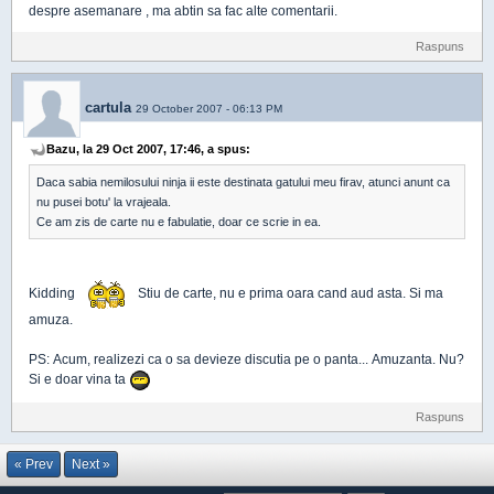
despre asemanare , ma abtin sa fac alte comentarii.
Raspuns
cartula
29 October 2007 - 06:13 PM
Bazu, la 29 Oct 2007, 17:46, a spus:
Daca sabia nemilosului ninja ii este destinata gatului meu firav, atunci anunt ca
nu pusei botu' la vrajeala.
Ce am zis de carte nu e fabulatie, doar ce scrie in ea.
Kidding
Stiu de carte, nu e prima oara cand aud asta. Si ma
amuza.
PS: Acum, realizezi ca o sa devieze discutia pe o panta... Amuzanta. Nu?
Si e doar vina ta
Raspuns
« Prev
Next »