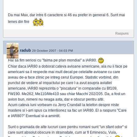
Da mai Max, dar intre 6 caractere si 46 eu prefer in general 6. Sunt mai
lenes din fire
Raspuns
radub
29 October 2007 - 04:03 PM
Hai sa fim seriosi cu "faima pe plan mondial" a IAR80.
Chiar daca IAR80 a doborat cateva avioane americane, aia nu ii face pe
americani sa il respecte mai mult decat pe celelalte avioane cu care
aveau de-a face zilnic pe intreg cerul Europei. Statistic vorbind, din
punctul de vedere al impactului pe care l-a avut asupra aviatiei
americane, IAR80 reprezinta o "piscatura" in comparatie cu Bf109,
FW190. Me262, Me110/Me410 sau chiar Macchi 202/205. Da, a fost un
avion bun, nimeni nu neaga asta, dar e obscur pentru altii.
Acum cateva luni vorbeam cu Jerry Crandall la telefon despre niste
mastere si i-am spus ca intentionez sa fac un IAR80. El a raspuns "Care
e IAR80?" Eventual si-a amintit.
Sunt o gramada de alte lucruri care pentru romani sunt "un sfant odor" si
care sunt absolut obscure in strainatate, cum ar fi Eminescu, Vuia,