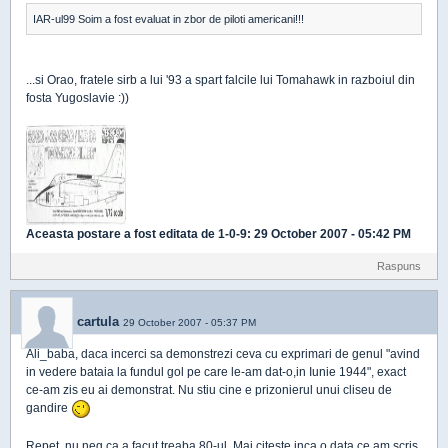
IAR-ul99 Soim a fost evaluat in zbor de piloti americani!!!
...si Orao, fratele sirb a lui '93 a spart falcile lui Tomahawk in razboiul din
fosta Yugoslavie :))
Aceasta postare a fost editata de
1-0-9
: 29 October 2007 - 05:42 PM
Raspuns
cartula
29 October 2007 - 05:37 PM
Ali_baba, daca incerci sa demonstrezi ceva cu exprimari de genul "avind
in vedere bataia la fundul gol pe care le-am dat-o,in Iunie 1944", exact
ce-am zis eu ai demonstrat. Nu stiu cine e prizonierul unui cliseu de
gandire
Repet, nu neg ca a facut treaba 80-ul. Mai citeste inca o data ce am scris.