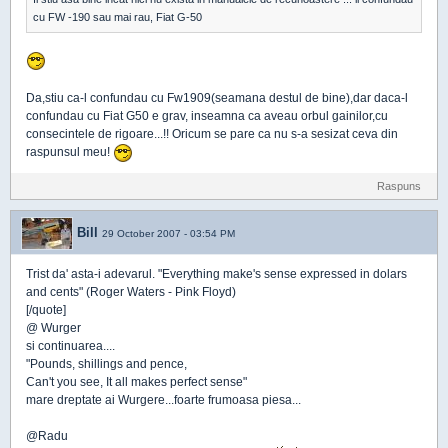
cu FW -190 sau mai rau, Fiat G-50
Da,stiu ca-l confundau cu Fw1909(seamana destul de bine),dar daca-l
confundau cu Fiat G50 e grav, inseamna ca aveau orbul gainilor,cu
consecintele de rigoare...!! Oricum se pare ca nu s-a sesizat ceva din
raspunsul meu!
Raspuns
Bill
29 October 2007 - 03:54 PM
Trist da' asta-i adevarul. "Everything make's sense expressed in dolars
and cents" (Roger Waters - Pink Floyd)
[/quote]
@ Wurger
si continuarea....
"Pounds, shillings and pence,
Can't you see, It all makes perfect sense"
mare dreptate ai Wurgere...foarte frumoasa piesa...
@Radu