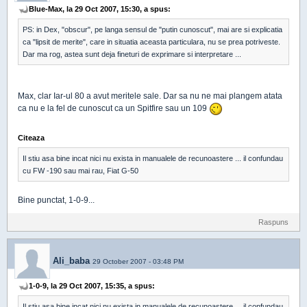
Blue-Max, la 29 Oct 2007, 15:30, a spus:
PS: in Dex, "obscur", pe langa sensul de "putin cunoscut", mai are si explicatia
ca "lipsit de merite", care in situatia aceasta particulara, nu se prea potriveste.
Dar ma rog, astea sunt deja fineturi de exprimare si interpretare ...
Max, clar Iar-ul 80 a avut meritele sale. Dar sa nu ne mai plangem atata
ca nu e la fel de cunoscut ca un Spitfire sau un 109
Citeaza
Il stiu asa bine incat nici nu exista in manualele de recunoastere ... il confundau
cu FW -190 sau mai rau, Fiat G-50
Bine punctat, 1-0-9...
Raspuns
Ali_baba
29 October 2007 - 03:48 PM
1-0-9, la 29 Oct 2007, 15:35, a spus:
Il stiu asa bine incat nici nu exista in manualele de recunoastere ... il confundau