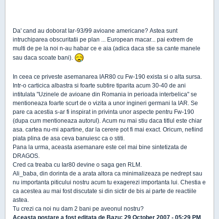
Da' cand au doborat Iar-93/99 avioane americane? Astea sunt
intruchiparea obscuritatii pe plan ... European macar... pai extrem de
multi de pe la noi n-au habar ce e aia (adica daca stie sa cante manele
sau daca scoate bani).
In ceea ce priveste asemanarea IAR80 cu Fw-190 exista si o alta sursa.
Intr-o carticica albastra si foarte subtire tiparita acum 30-40 de ani
intitulata "Uzinele de avioane din Romania in perioada interbelica" se
mentioneaza foarte scurt de o vizita a unor ingineri germani la IAR. Se
pare ca acestia s-ar fi inspirat in privinta unor aspecte pentru Fw-190
(dupa cum mentioneaza autorul). Acum nu mai stiu daca titlul este chiar
asa. cartea nu-mi apartine, dar la cerere pot fi mai exact. Oricum, nefiind
piata plina de asa ceva banuiesc ca o stiti.
Pana la urma, aceasta asemanare este cel mai bine sintetizata de
DRAGOS.
Cred ca treaba cu Iar80 devine o saga gen RLM.
Ali_baba, din dorinta de a arata altora ca minimalizeaza pe nedrept sau
nu importanta piticului nostru acum tu exagerezi importanta lui. Chestia e
ca acestea au mai fost discutate si din sictir de bis ai parte de reactiile
astea.
Tu crezi ca noi nu dam 2 bani pe aveonul nostru?
Aceasta postare a fost editata de
Bazu
: 29 October 2007 - 05:29 PM