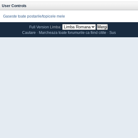
User Controls
Gaseste toate postarile/topicele mele
Full Version
Limba:
Cautare
·
Marcheaza toate forumurile ca fiind citite
·
Sus